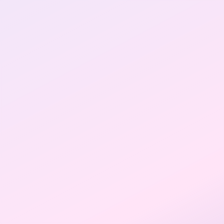
ssion idéale
Matching parfait
Parcou