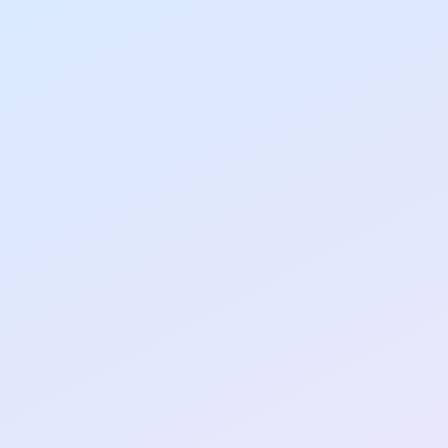
Comme dans les meil
mais une successio
pourquoi nous cré
écrire ta propre hi