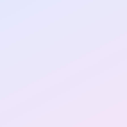
u
s une ligne droite,
x à franchir. C'est
our que tu puisses