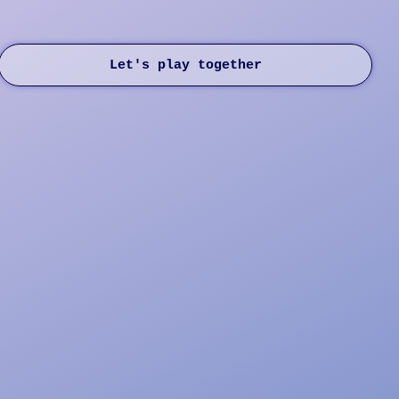
Let's play together
tact u
tact u