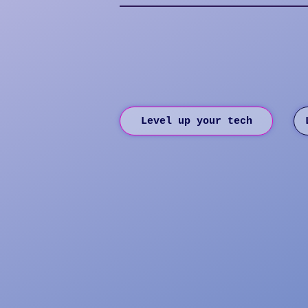
hello@techops.fr
10 rue de Penthièv
Level up your tech