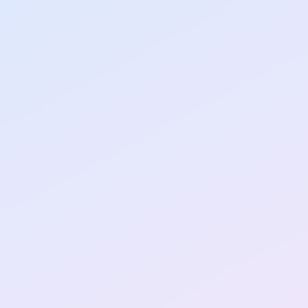
Faites passer votre carrière a
niveau
[
]
supérieur
leurs jeux, la réussite n'est pa
n de défis à relever, de niveau
ons les conditions parfaites p
stoire tech.
🌟