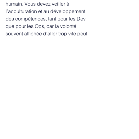
humain. Vous devez veiller à 
l’acculturation et au développement 
des compétences, tant pour les Dev 
que pour les Ops, car la volonté 
souvent affichée d’aller trop vite peut 
avoir de lourdes contreparties.
Mener des projets pilotes est aussi 
essentiel car ils impulsent une 
dynamique et une courbe 
d’apprentissage, encore faut-il 
encadrer et limiter l’expérimentation de 
manière à pouvoir en tirer et en digérer 
les enseignements. Pour le legacy, 
l’adoption de DevOps, de ses outils et 
de ses principes, doit se faire 
lentement pour se faire sûrement. C’est 
le modeste prix à payer pour que la 
stabilité, la sécurité et les 
performances de votre système 