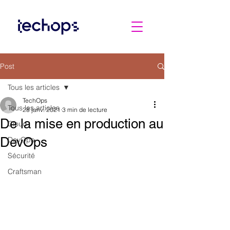
Post
Tous les articles
TechOps
Tous les articles
28 janv. 2021
3 min de lecture
De la mise en production au
Cloud
DevOps
DevOps
Sécurité
Craftsman