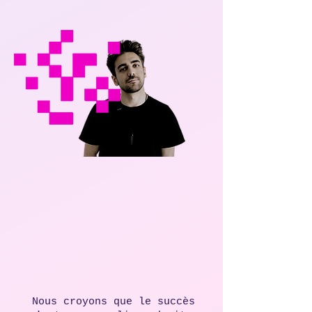
Write
Write
Nous croyons que le succès