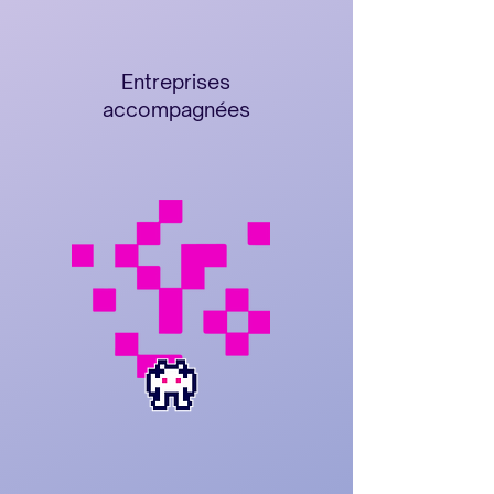
35
35
Entreprises
accompagnées