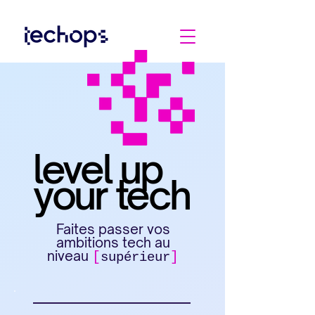
level up
level up
your tech
your tech
Faites passer vos
ambitions tech au
niveau
[
]
supérieur